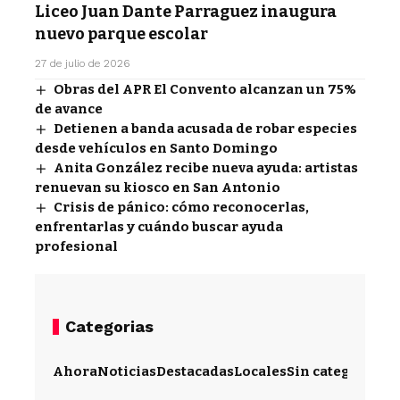
Liceo Juan Dante Parraguez inaugura
nuevo parque escolar
27 de julio de 2026
Obras del APR El Convento alcanzan un 75%
de avance
Detienen a banda acusada de robar especies
desde vehículos en Santo Domingo
Anita González recibe nueva ayuda: artistas
renuevan su kiosco en San Antonio
Crisis de pánico: cómo reconocerlas,
enfrentarlas y cuándo buscar ayuda
profesional
Categorias
Ahora
Noticias
Destacadas
Locales
Sin categoría
Im