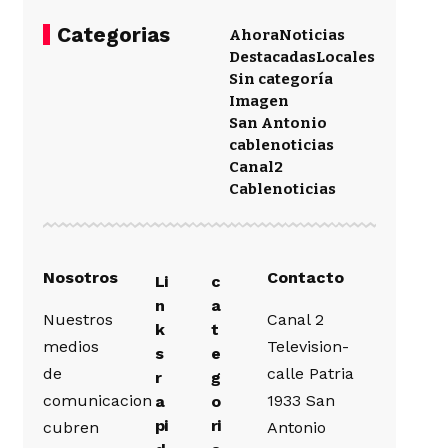
Categorias
Ahora
Noticias
Destacadas
Locales
Sin categoría
Imagen
San Antonio
cablenoticias
Canal2
Cablenoticias
Nosotros
Contacto
Li
c
n
a
Nuestros
Canal 2
k
t
medios
Television-
s
e
de
calle Patria
r
g
comunicacion
1933 San
a
o
pi
ri
cubren
Antonio