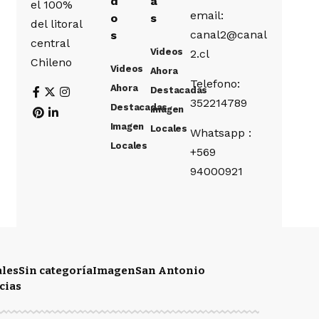
d
a
el 100%
email:
o
s
del litoral
canal2@canal
s
central
Videos
2.cl
Chileno
Videos
Ahora
Telefono:
Ahora
Destacadas
352214789
Destacadas
Imagen
Imagen
Locales
Whatsapp :
Locales
+569
94000921
ales
Sin categoría
Imagen
San Antonio
cias