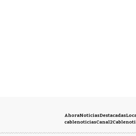
Ahora
Noticias
Destacadas
Loc
cablenoticias
Canal2
Cablenoti