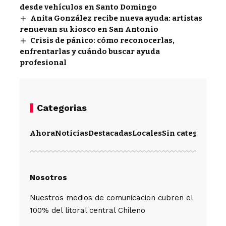
desde vehículos en Santo Domingo
Anita González recibe nueva ayuda: artistas
renuevan su kiosco en San Antonio
Crisis de pánico: cómo reconocerlas,
enfrentarlas y cuándo buscar ayuda
profesional
Categorias
Ahora
Noticias
Destacadas
Locales
Sin categoría
Im
Nosotros
Nuestros medios de comunicacion cubren el
100% del litoral central Chileno