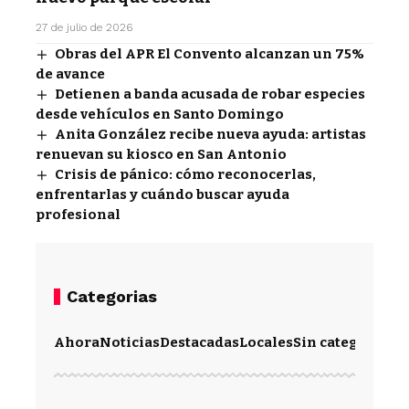
27 de julio de 2026
Obras del APR El Convento alcanzan un 75%
de avance
Detienen a banda acusada de robar especies
desde vehículos en Santo Domingo
Anita González recibe nueva ayuda: artistas
renuevan su kiosco en San Antonio
Crisis de pánico: cómo reconocerlas,
enfrentarlas y cuándo buscar ayuda
profesional
Categorias
Ahora
Noticias
Destacadas
Locales
Sin categoría
Im