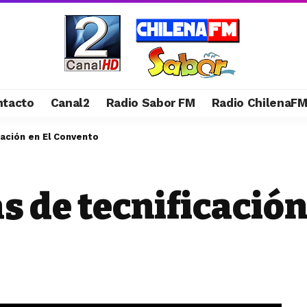
ntacto
Canal2
Radio Sabor FM
Radio ChilenaF
cación en El Convento
 de tecnificación