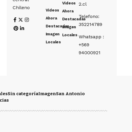
Videos
2.cl
Chileno
Videos
Ahora
Telefono:
Ahora
Destacadas
352214789
Destacadas
Imagen
Imagen
Locales
Whatsapp :
Locales
+569
94000921
ales
Sin categoría
Imagen
San Antonio
cias