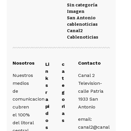
Sin categoría
Imagen
San Antonio
cablenoticias
Canal2
Cablenoticias
Nosotros
Contacto
Li
c
n
a
Nuestros
Canal 2
k
t
medios
Television-
s
e
de
calle Patria
r
g
comunicacion
1933 San
a
o
pi
ri
cubren
Antonio
d
a
el 100%
email:
o
s
del litoral
canal2@canal
s
central