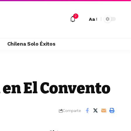
2
Aa
M
Chilena Solo Éxitos
 en El Convento
Comparte