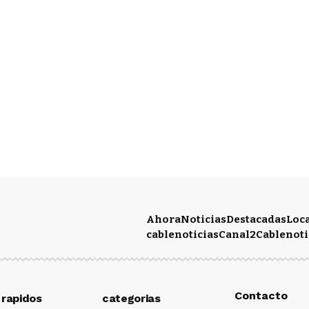
Ahora
Noticias
Destacadas
Loc
cablenoticias
Canal2
Cablenoti
Contacto
 rapidos
categorias