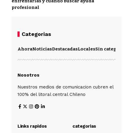
enfrentarlas y cuándo buscar ayuda
profesional
Categorias
Ahora
Noticias
Destacadas
Locales
Sin categoría
Im
Nosotros
Nuestros medios de comunicacion cubren el
100% del litoral central Chileno
Links rapidos
categorias