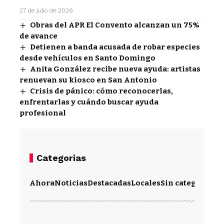
27 de julio de 2026
Obras del APR El Convento alcanzan un 75%
de avance
Detienen a banda acusada de robar especies
desde vehículos en Santo Domingo
Anita González recibe nueva ayuda: artistas
renuevan su kiosco en San Antonio
Crisis de pánico: cómo reconocerlas,
enfrentarlas y cuándo buscar ayuda
profesional
Categorias
Ahora
Noticias
Destacadas
Locales
Sin categoría
Im