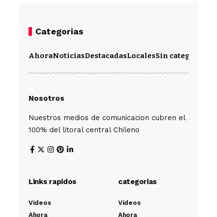
Categorias
Ahora
Noticias
Destacadas
Locales
Sin categoría
Im
Nosotros
Nuestros medios de comunicacion cubren el
100% del litoral central Chileno
Links rapidos
categorias
Videos
Videos
Ahora
Ahora