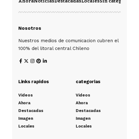
Ahora
Noticias
Destacadas
Locales
Sin categoría
Im
Nosotros
Nuestros medios de comunicacion cubren el
100% del litoral central Chileno
Links rapidos
categorias
Videos
Videos
Ahora
Ahora
Destacadas
Destacadas
Imagen
Imagen
Locales
Locales