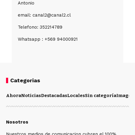
Antonio
email: canal2@canal2.cl
Telefono: 352214789
Whatsapp : +569 94000921
Categorias
Ahora
Noticias
Destacadas
Locales
Sin categoría
Imagen
Nosotros
Nuestros medios de comunicacion cubren el 100%