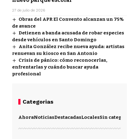
nuevo parque escolar
27 de julio de 2026
Obras del APR El Convento alcanzan un 75%
de avance
Detienen a banda acusada de robar especies
desde vehículos en Santo Domingo
Anita González recibe nueva ayuda: artistas
renuevan su kiosco en San Antonio
Crisis de pánico: cómo reconocerlas,
enfrentarlas y cuándo buscar ayuda
profesional
Categorias
Ahora
Noticias
Destacadas
Locales
Sin categoría
Im