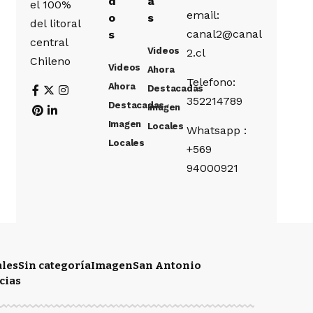
d
a
el 100%
email:
o
s
del litoral
canal2@canal
s
central
Videos
2.cl
Chileno
Videos
Ahora
Telefono:
Ahora
Destacadas
352214789
Destacadas
Imagen
Imagen
Locales
Whatsapp :
Locales
+569
94000921
ales
Sin categoría
Imagen
San Antonio
cias