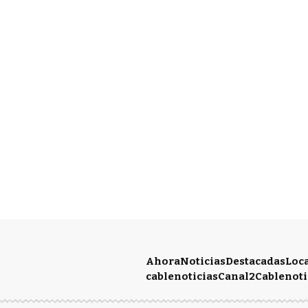
Ahora
Noticias
Destacadas
Loc
cablenoticias
Canal2
Cablenoti