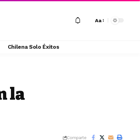
Aa
M
Chilena Solo Éxitos
n la
Comparte