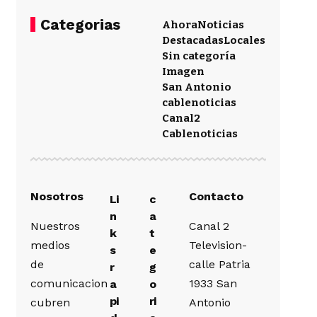
Categorias
Ahora
Noticias
Destacadas
Locales
Sin categoría
Imagen
San Antonio
cablenoticias
Canal2
Cablenoticias
Nosotros
Contacto
Li
c
n
a
Nuestros
Canal 2
k
t
medios
Television-
s
e
de
calle Patria
r
g
comunicacion
1933 San
a
o
pi
ri
cubren
Antonio