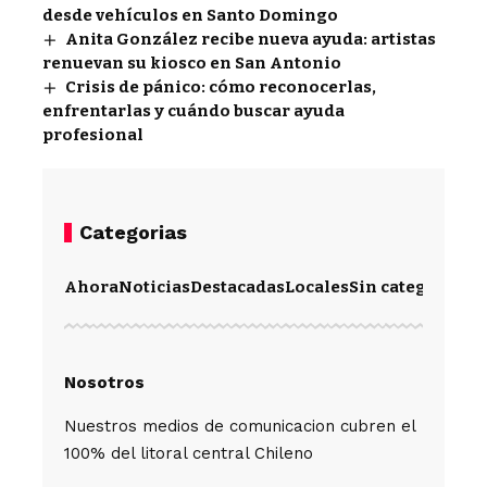
desde vehículos en Santo Domingo
Anita González recibe nueva ayuda: artistas
renuevan su kiosco en San Antonio
Crisis de pánico: cómo reconocerlas,
enfrentarlas y cuándo buscar ayuda
profesional
Categorias
Ahora
Noticias
Destacadas
Locales
Sin categoría
Im
Nosotros
Nuestros medios de comunicacion cubren el
100% del litoral central Chileno