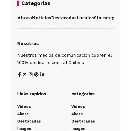
Categorias
Ahora
Noticias
Destacadas
Locales
Sin categoría
Im
Nosotros
Nuestros medios de comunicacion cubren el
100% del litoral central Chileno
Links rapidos
categorias
Videos
Videos
Ahora
Ahora
Destacadas
Destacadas
Imagen
Imagen