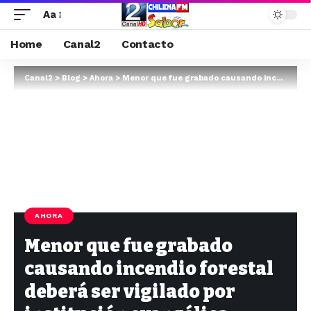
Aa
Home
Canal2
Contacto
Canal2
>
Blog
>
Ahora
>
Menor que fue grabado causando incendio forestal deberá ser vigilado por institución evangélica
AHORA
Menor que fue grabado
causando incendio forestal
deberá ser vigilado por