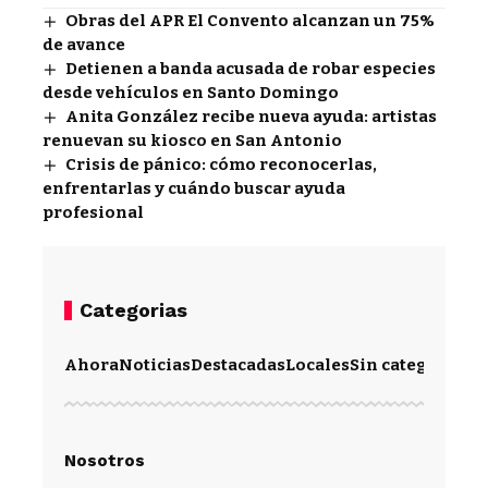
Obras del APR El Convento alcanzan un 75%
de avance
Detienen a banda acusada de robar especies
desde vehículos en Santo Domingo
Anita González recibe nueva ayuda: artistas
renuevan su kiosco en San Antonio
Crisis de pánico: cómo reconocerlas,
enfrentarlas y cuándo buscar ayuda
profesional
Categorias
Ahora
Noticias
Destacadas
Locales
Sin categoría
Im
Nosotros