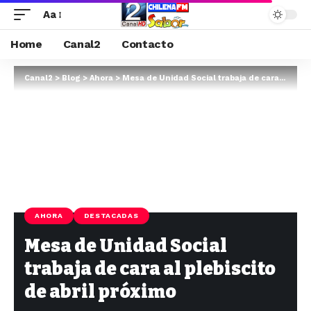
Aa
Home
Canal2
Contacto
Canal2
>
Blog
>
Ahora
>
Mesa de Unidad Social trabaja de cara al plebiscito de abril próximo
AHORA
DESTACADAS
Mesa de Unidad Social
trabaja de cara al plebiscito
de abril próximo