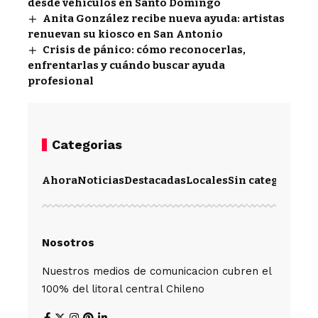
desde vehículos en Santo Domingo
Anita González recibe nueva ayuda: artistas
renuevan su kiosco en San Antonio
Crisis de pánico: cómo reconocerlas,
enfrentarlas y cuándo buscar ayuda
profesional
Categorias
Ahora
Noticias
Destacadas
Locales
Sin categoría
Im
Nosotros
Nuestros medios de comunicacion cubren el
100% del litoral central Chileno