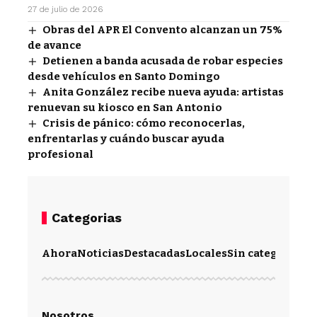
27 de julio de 2026
Obras del APR El Convento alcanzan un 75%
de avance
Detienen a banda acusada de robar especies
desde vehículos en Santo Domingo
Anita González recibe nueva ayuda: artistas
renuevan su kiosco en San Antonio
Crisis de pánico: cómo reconocerlas,
enfrentarlas y cuándo buscar ayuda
profesional
Categorias
Ahora
Noticias
Destacadas
Locales
Sin categoría
Im
Nosotros