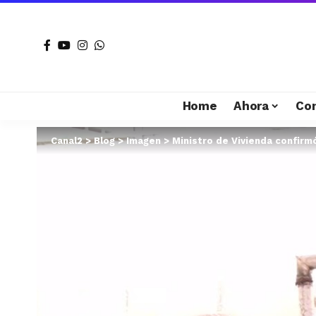
Home
Ahora
Co
Canal2
>
Blog
>
Imagen
>
Ministro de Vivienda confirm