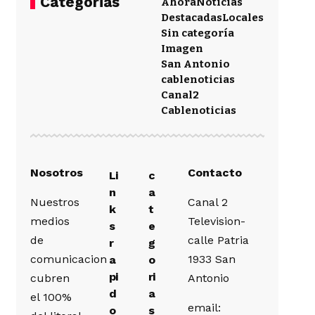
Categorias
Ahora
Noticias
Destacadas
Locales
Sin categoría
Imagen
San Antonio
cablenoticias
Canal2
Cablenoticias
Nosotros
Contacto
Li
c
n
a
Nuestros
Canal 2
k
t
medios
Television-
s
e
de
calle Patria
r
g
comunicacion
1933 San
a
o
pi
ri
cubren
Antonio
d
a
el 100%
email:
o
s