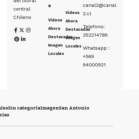
del litoral
canal2@canal
s
central
Videos
2.cl
Chileno
Videos
Ahora
Telefono:
Ahora
Destacadas
352214789
Destacadas
Imagen
Imagen
Locales
Whatsapp :
Locales
+569
94000921
ales
Sin categoría
Imagen
San Antonio
cias