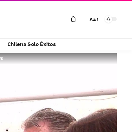
Aa
M
Chilena Solo Éxitos
YR