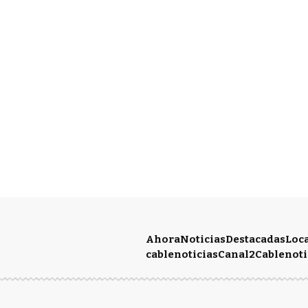
Ahora
Noticias
Destacadas
Loc
cablenoticias
Canal2
Cablenoti