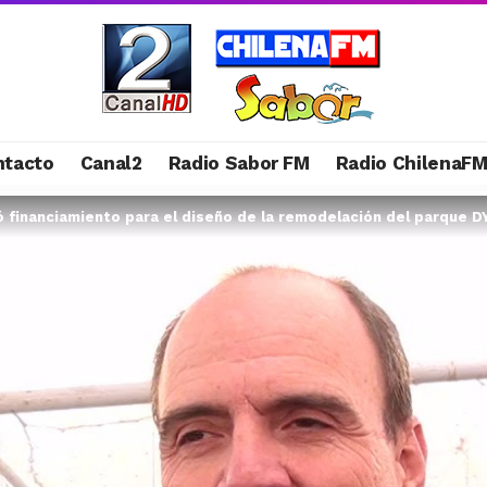
ntacto
Canal2
Radio Sabor FM
Radio ChilenaF
ó financiamiento para el diseño de la remodelación del parque D