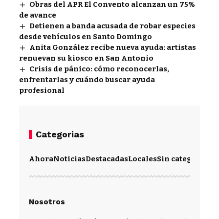
Obras del APR El Convento alcanzan un 75%
de avance
Detienen a banda acusada de robar especies
desde vehículos en Santo Domingo
Anita González recibe nueva ayuda: artistas
renuevan su kiosco en San Antonio
Crisis de pánico: cómo reconocerlas,
enfrentarlas y cuándo buscar ayuda
profesional
Categorias
Ahora
Noticias
Destacadas
Locales
Sin categoría
Im
Nosotros