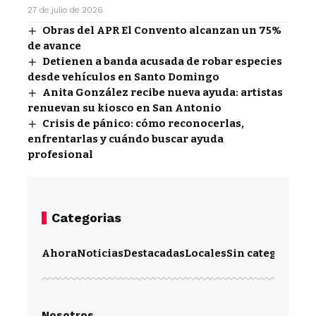
27 de julio de 2026
Obras del APR El Convento alcanzan un 75%
de avance
Detienen a banda acusada de robar especies
desde vehículos en Santo Domingo
Anita González recibe nueva ayuda: artistas
renuevan su kiosco en San Antonio
Crisis de pánico: cómo reconocerlas,
enfrentarlas y cuándo buscar ayuda
profesional
Categorias
Ahora
Noticias
Destacadas
Locales
Sin categoría
Im
Nosotros