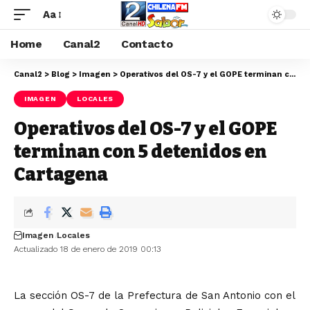
Aa
Home
Canal2
Contacto
Canal2
>
Blog
>
Imagen
>
Operativos del OS-7 y el GOPE terminan con 5 detenidos en Cartagena
IMAGEN
LOCALES
Operativos del OS-7 y el GOPE
terminan con 5 detenidos en
Cartagena
Imagen
Locales
Actualizado 18 de enero de 2019 00:13
La sección OS-7 de la Prefectura de San Antonio con el