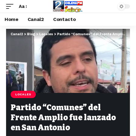
Aa
Home
Canal2
Contacto
Canal2
>
Blog
>
Locales
>
Partido “Comunes” del Frente Amplio fue lanzado en San Antonio
LOCALES
Partido “Comunes” del
Frente Amplio fue lanzado
en San Antonio