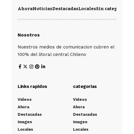
Ahora
Noticias
Destacadas
Locales
Sin categoría
Im
Nosotros
Nuestros medios de comunicacion cubren el
100% del litoral central Chileno
Links rapidos
categorias
Videos
Videos
Ahora
Ahora
Destacadas
Destacadas
Imagen
Imagen
Locales
Locales