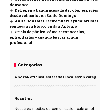
de avance
Detienen a banda acusada de robar especies
desde vehículos en Santo Domingo
Anita González recibe nueva ayuda: artistas
renuevan su kiosco en San Antonio
Crisis de pánico: cómo reconocerlas,
enfrentarlas y cuándo buscar ayuda
profesional
Categorias
Ahora
Noticias
Destacadas
Locales
Sin categoría
Im
Nosotros
Nuestros medios de comunicacion cubren el