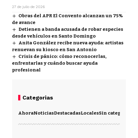
27 de julio de 2026
Obras del APR El Convento alcanzan un 75%
de avance
Detienen a banda acusada de robar especies
desde vehículos en Santo Domingo
Anita González recibe nueva ayuda: artistas
renuevan su kiosco en San Antonio
Crisis de pánico: cómo reconocerlas,
enfrentarlas y cuándo buscar ayuda
profesional
Categorias
Ahora
Noticias
Destacadas
Locales
Sin categoría
Im