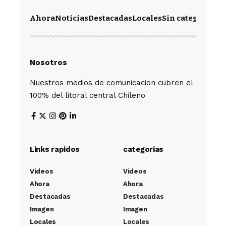
Ahora
Noticias
Destacadas
Locales
Sin categoría
Im
Nosotros
Nuestros medios de comunicacion cubren el
100% del litoral central Chileno
Links rapidos
categorias
Videos
Videos
Ahora
Ahora
Destacadas
Destacadas
Imagen
Imagen
Locales
Locales