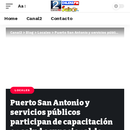
Aa
Home
Canal2
Contacto
Canal2
>
Blog
>
Locales
>
Puerto San Antonio y servicios públicos participan de capacitación en salud ocupacional de trabajadores
LOCALES
Puerto San Antonio y
servicios públicos
participan de capacitación