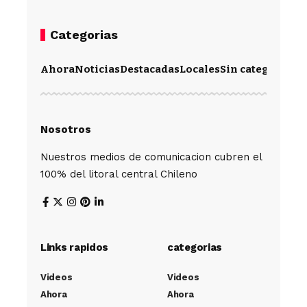
Categorias
Ahora
Noticias
Destacadas
Locales
Sin categoría
Im
Nosotros
Nuestros medios de comunicacion cubren el
100% del litoral central Chileno
Links rapidos
categorias
Videos
Videos
Ahora
Ahora