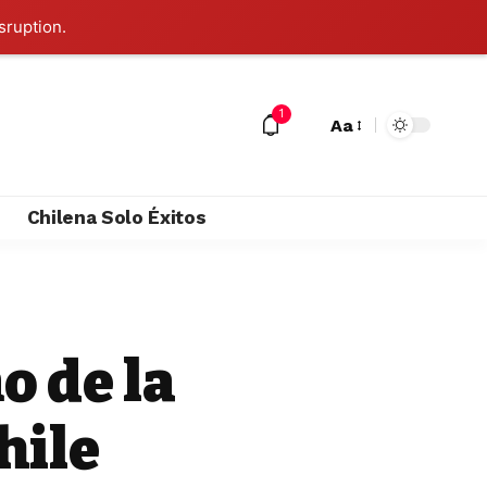
sruption.
1
Aa
M
Chilena Solo Éxitos
o de la
hile