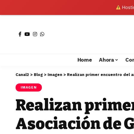
Hostin
Home
Ahora
Co
Canal2
>
Blog
>
Imagen
>
Realizan primer encuentro del 
IMAGEN
Realizan primer
Asociación de 