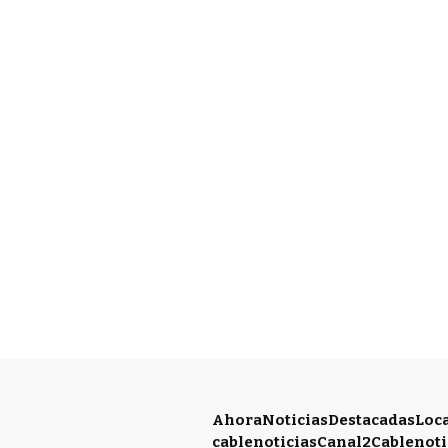
Ahora
Noticias
Destacadas
Loc
cablenoticias
Canal2
Cablenoti