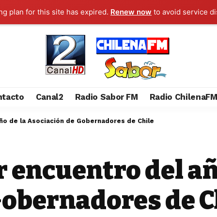
g plan for this site has expired.
Renew now
to avoid service di
ntacto
Canal2
Radio Sabor FM
Radio ChilenaF
año de la Asociación de Gobernadores de Chile
 encuentro del añ
Gobernadores de C