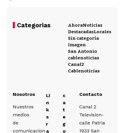
Categorias
Ahora
Noticias
Destacadas
Locales
Sin categoría
Imagen
San Antonio
cablenoticias
Canal2
Cablenoticias
Nosotros
Contacto
Li
c
n
a
Nuestros
Canal 2
k
t
medios
Television-
s
e
de
calle Patria
r
g
comunicacion
1933 San
a
o