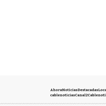
Ahora
Noticias
Destacadas
Loc
cablenoticias
Canal2
Cablenoti