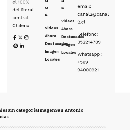
d
a
el 100%
email:
o
s
del litoral
canal2@canal
s
central
Videos
2.cl
Chileno
Videos
Ahora
Telefono:
Ahora
Destacadas
352214789
Destacadas
Imagen
Imagen
Locales
Whatsapp :
Locales
+569
94000921
ales
Sin categoría
Imagen
San Antonio
cias