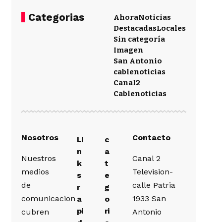
Categorias
Ahora
Noticias
Destacadas
Locales
Sin categoría
Imagen
San Antonio
cablenoticias
Canal2
Cablenoticias
Nosotros
Contacto
Li
c
n
a
Nuestros
Canal 2
k
t
medios
Television-
s
e
de
calle Patria
r
g
comunicacion
1933 San
a
o
pi
ri
cubren
Antonio