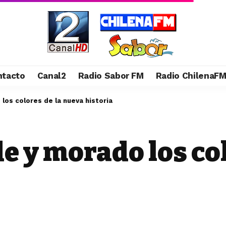
ntacto
Canal2
Radio Sabor FM
Radio ChilenaF
los colores de la nueva historia
de y morado los col