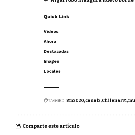
Algarrobo inaugura nuevo borde 
Quick Link
Videos
Ahora
Destacadas
Imagen
Locales
TAGGED:
8m2020
canal2
ChilenaFM
mu
Comparte este artículo