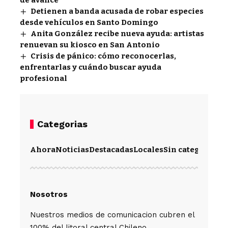
de avance
Detienen a banda acusada de robar especies
desde vehículos en Santo Domingo
Anita González recibe nueva ayuda: artistas
renuevan su kiosco en San Antonio
Crisis de pánico: cómo reconocerlas,
enfrentarlas y cuándo buscar ayuda
profesional
Categorias
Ahora
Noticias
Destacadas
Locales
Sin categoría
Im
Nosotros
Nuestros medios de comunicacion cubren el
100% del litoral central Chileno