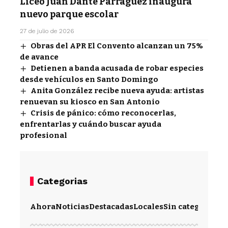
Liceo Juan Dante Parraguez inaugura
nuevo parque escolar
27 de julio de 2026
Obras del APR El Convento alcanzan un 75%
de avance
Detienen a banda acusada de robar especies
desde vehículos en Santo Domingo
Anita González recibe nueva ayuda: artistas
renuevan su kiosco en San Antonio
Crisis de pánico: cómo reconocerlas,
enfrentarlas y cuándo buscar ayuda
profesional
Categorias
Ahora
Noticias
Destacadas
Locales
Sin categoría
Im