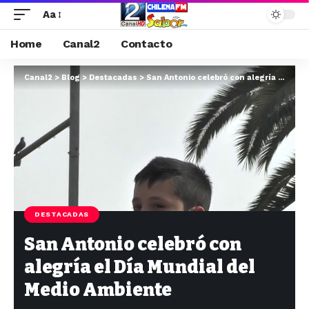
Aa
Home
Canal2
Contacto
Canal2
>
Blog
>
Destacadas
>
San Antonio celebró con alegría el Día Mundial del Medio Ambiente
DESTACADAS
San Antonio celebró con
alegría el Día Mundial del
Medio Ambiente