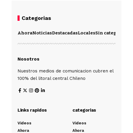
Categorias
Ahora
Noticias
Destacadas
Locales
Sin categoría
Im
Nosotros
Nuestros medios de comunicacion cubren el
100% del litoral central Chileno
Links rapidos
categorias
Videos
Videos
Ahora
Ahora