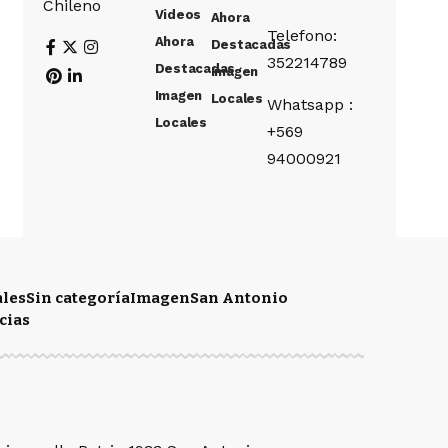
Chileno
Videos
Ahora
Telefono:
Ahora
Destacadas
352214789
Destacadas
Imagen
Imagen
Locales
Whatsapp :
Locales
+569
94000921
ales
Sin categoría
Imagen
San Antonio
cias