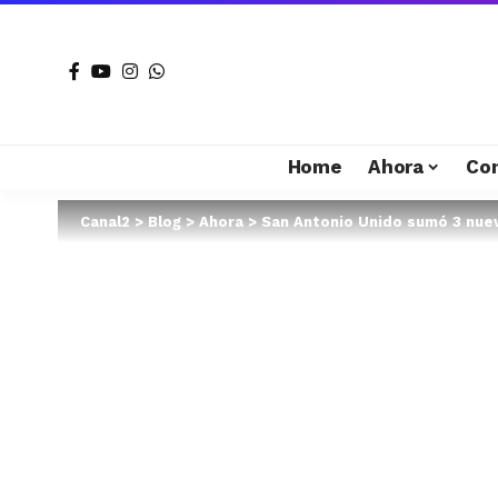
Home
Ahora
Co
Canal2
>
Blog
>
Ahora
>
San Antonio Unido sumó 3 nue