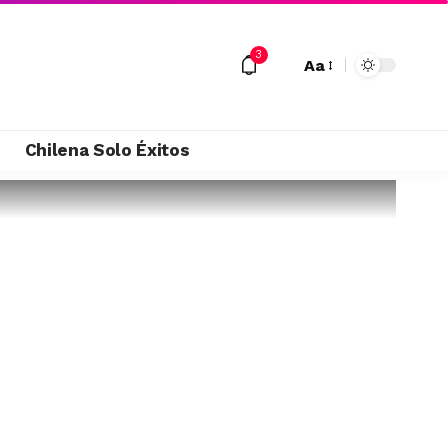
3
Aa
M
Chilena Solo Éxitos