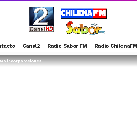
ntacto
Canal2
Radio Sabor FM
Radio ChilenaF
vas incorporaciones