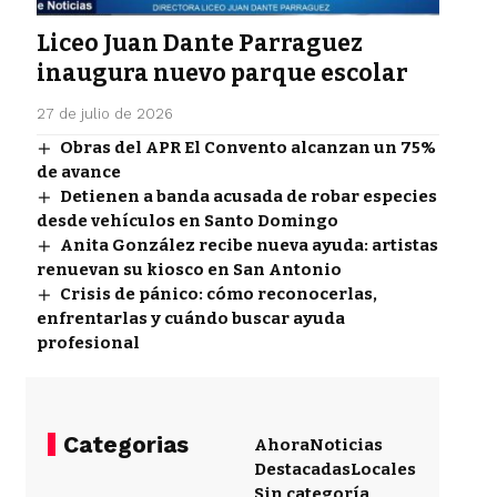
Liceo Juan Dante Parraguez
inaugura nuevo parque escolar
27 de julio de 2026
Obras del APR El Convento alcanzan un 75%
de avance
Detienen a banda acusada de robar especies
desde vehículos en Santo Domingo
Anita González recibe nueva ayuda: artistas
renuevan su kiosco en San Antonio
Crisis de pánico: cómo reconocerlas,
enfrentarlas y cuándo buscar ayuda
profesional
Categorias
Ahora
Noticias
Destacadas
Locales
Sin categoría