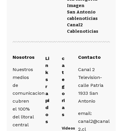
Imagen
San Antonio
cablenoticias
Canal2
Cablenoticias
Nosotros
Contacto
Li
c
n
a
Nuestros
Canal 2
k
t
medios
Television-
s
e
de
calle Patria
r
g
comunicacion
1933 San
a
o
pi
ri
cubren
Antonio
d
a
el 100%
email:
o
s
del litoral
canal2@canal
s
central
Videos
2.cl