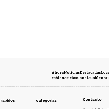
Ahora
Noticias
Destacadas
Loc
cablenoticias
Canal2
Cablenoti
Contacto
 rapidos
categorias