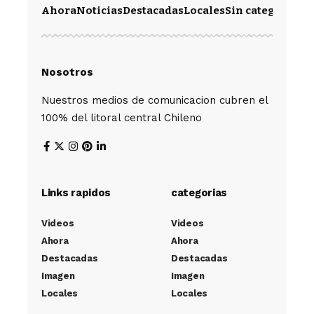
Ahora
Noticias
Destacadas
Locales
Sin categoría
Im
Nosotros
Nuestros medios de comunicacion cubren el
100% del litoral central Chileno
Links rapidos
categorias
Videos
Videos
Ahora
Ahora
Destacadas
Destacadas
Imagen
Imagen
Locales
Locales