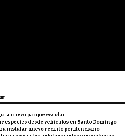
ar
gura nuevo parque escolar
ar especies desde vehículos en Santo Domingo
ra instalar nuevo recinto penitenciario
ntonio proyectos habitacionales y megatomas