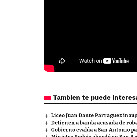
Tambien te puede interes
Liceo Juan Dante Parraguez inau
Detienen a banda acusada de rob
Gobierno evalúa a San Antonio pa
Ministro Poduje abordó en San A