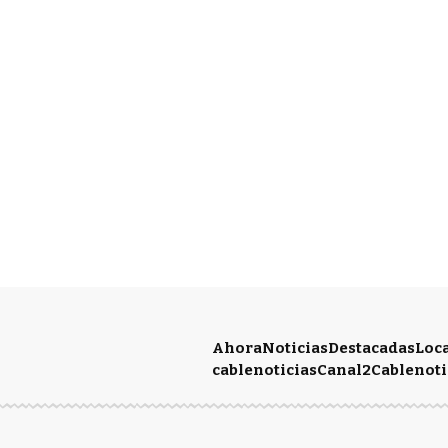
Ahora
Noticias
Destacadas
Loc
cablenoticias
Canal2
Cablenoti