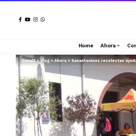
Home
Ahora
Co
Canal2
>
Blog
>
Ahora
>
Sanantoninos recolectan ayuda