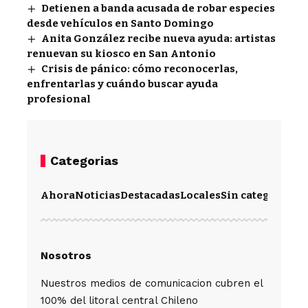
Detienen a banda acusada de robar especies
desde vehículos en Santo Domingo
Anita González recibe nueva ayuda: artistas
renuevan su kiosco en San Antonio
Crisis de pánico: cómo reconocerlas,
enfrentarlas y cuándo buscar ayuda
profesional
Categorias
Ahora
Noticias
Destacadas
Locales
Sin categoría
Im
Nosotros
Nuestros medios de comunicacion cubren el
100% del litoral central Chileno