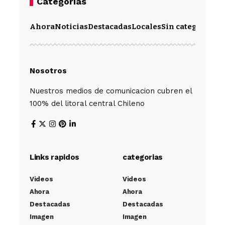
Categorias
Ahora
Noticias
Destacadas
Locales
Sin categoría
Im
Nosotros
Nuestros medios de comunicacion cubren el
100% del litoral central Chileno
Links rapidos
categorias
Videos
Videos
Ahora
Ahora
Destacadas
Destacadas
Imagen
Imagen