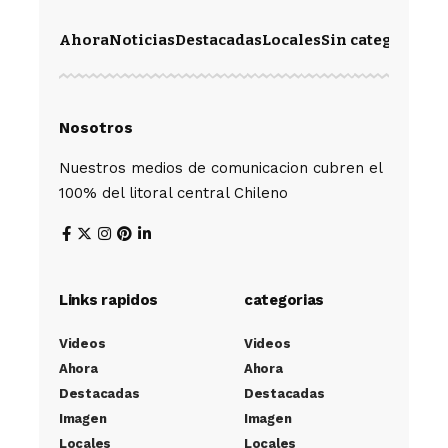
Ahora
Noticias
Destacadas
Locales
Sin categoría
Im
Nosotros
Nuestros medios de comunicacion cubren el
100% del litoral central Chileno
Links rapidos
categorias
Videos
Videos
Ahora
Ahora
Destacadas
Destacadas
Imagen
Imagen
Locales
Locales