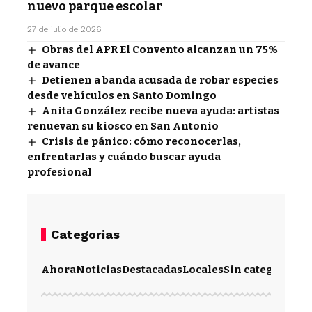
nuevo parque escolar
27 de julio de 2026
Obras del APR El Convento alcanzan un 75%
de avance
Detienen a banda acusada de robar especies
desde vehículos en Santo Domingo
Anita González recibe nueva ayuda: artistas
renuevan su kiosco en San Antonio
Crisis de pánico: cómo reconocerlas,
enfrentarlas y cuándo buscar ayuda
profesional
Categorias
Ahora
Noticias
Destacadas
Locales
Sin categoría
Im