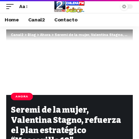
Aa
Home
Canal2
Contacto
Canal2
>
Blog
>
Ahora
>
Seremi de la mujer, Valentina Stagno, refuerza el plan estratégico “Mascarilla 19”.
AHORA
Seremi de la mujer,
Valentina Stagno, refuerza
el plan estratégico