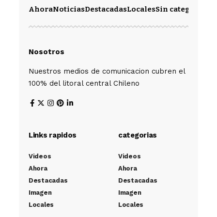
Ahora
Noticias
Destacadas
Locales
Sin categoría
Im
Nosotros
Nuestros medios de comunicacion cubren el
100% del litoral central Chileno
Links rapidos
categorias
Videos
Videos
Ahora
Ahora
Destacadas
Destacadas
Imagen
Imagen
Locales
Locales