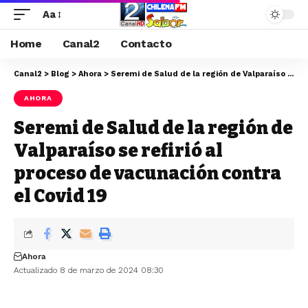
Aa
Home
Canal2
Contacto
Canal2
>
Blog
>
Ahora
>
Seremi de Salud de la región de Valparaíso se refirió al proceso de vacunación contra el Covid 19
AHORA
Seremi de Salud de la región de
Valparaíso se refirió al
proceso de vacunación contra
el Covid 19
Ahora
Actualizado 8 de marzo de 2024 08:30