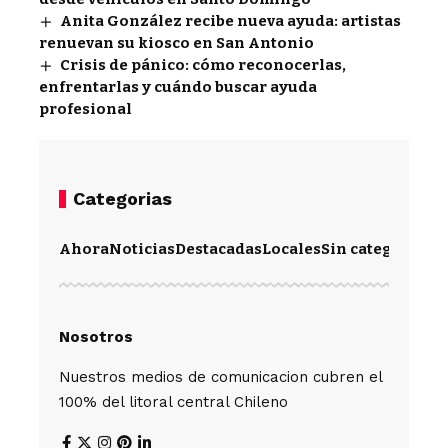
Anita González recibe nueva ayuda: artistas
renuevan su kiosco en San Antonio
Crisis de pánico: cómo reconocerlas,
enfrentarlas y cuándo buscar ayuda
profesional
Categorias
Ahora
Noticias
Destacadas
Locales
Sin categoría
Im
Nosotros
Nuestros medios de comunicacion cubren el
100% del litoral central Chileno