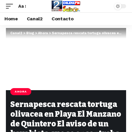
Aa
Home
Canal2
Contacto
Canal2
>
Blog
>
Ahora
>
Sernapesca rescata tortuga olivacea en Playa El Manzano de Quintero El aviso de un kayakista que se encontraba practicando deport…
AHORA
Sernapesca rescata tortuga
olivacea en Playa El Manzano
de Quintero El aviso de un