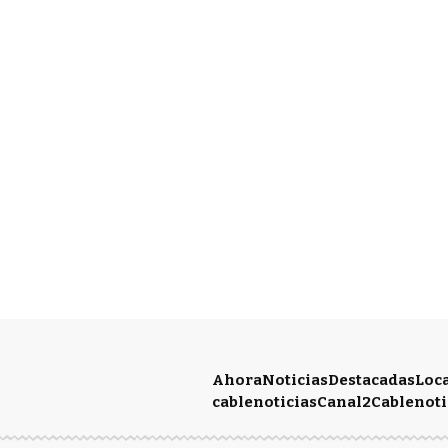
Ahora
Noticias
Destacadas
Loc
cablenoticias
Canal2
Cablenoti