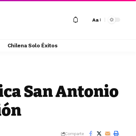
Aa
M
Chilena Solo Éxitos
nica San Antonio
ión
Comparte