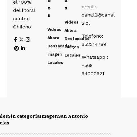
d
a
el 100%
email:
o
s
del litoral
canal2@canal
s
central
Videos
2.cl
Chileno
Videos
Ahora
Telefono:
Ahora
Destacadas
352214789
Destacadas
Imagen
Imagen
Locales
Whatsapp :
Locales
+569
94000921
ales
Sin categoría
Imagen
San Antonio
cias