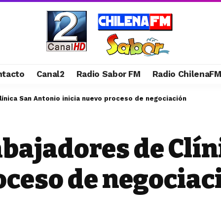
ntacto
Canal2
Radio Sabor FM
Radio ChilenaF
línica San Antonio inicia nuevo proceso de negociación
abajadores de Clí
oceso de negociac