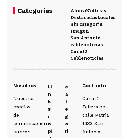
Categorias
Ahora
Noticias
Destacadas
Locales
Sin categoría
Imagen
San Antonio
cablenoticias
Canal2
Cablenoticias
Nosotros
Contacto
Li
c
n
a
Nuestros
Canal 2
k
t
medios
Television-
s
e
de
calle Patria
r
g
comunicacion
1933 San
a
o
pi
ri
cubren
Antonio