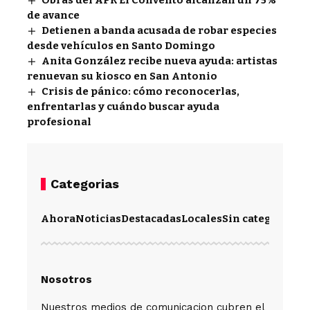
Obras del APR El Convento alcanzan un 75%
de avance
Detienen a banda acusada de robar especies
desde vehículos en Santo Domingo
Anita González recibe nueva ayuda: artistas
renuevan su kiosco en San Antonio
Crisis de pánico: cómo reconocerlas,
enfrentarlas y cuándo buscar ayuda
profesional
Categorias
Ahora
Noticias
Destacadas
Locales
Sin categoría
Im
Nosotros
Nuestros medios de comunicacion cubren el