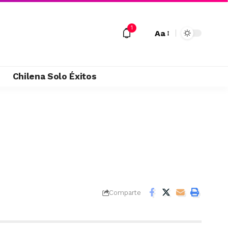
1
Aa
M
Chilena Solo Éxitos
Comparte