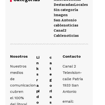
Destacadas
Locales
Sin categoría
Imagen
San Antonio
cablenoticias
Canal2
Cablenoticias
Nosotros
Contacto
Li
c
n
a
Nuestros
Canal 2
k
t
medios
Television-
s
e
de
calle Patria
r
g
comunicacion
1933 San
a
o
pi
ri
cubren
Antonio
d
a
el 100%
email:
o
s
del litoral