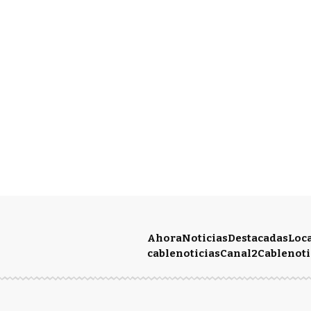
Ahora
Noticias
Destacadas
Loc
cablenoticias
Canal2
Cablenoti