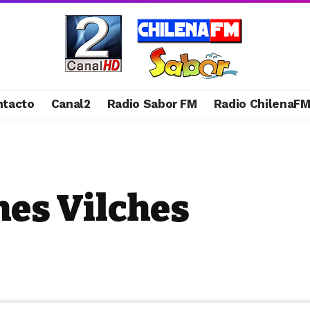
ntacto
Canal2
Radio Sabor FM
Radio ChilenaF
ches Vilches