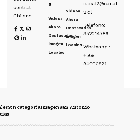
canal2@canal
s
central
Videos
2.cl
Chileno
Videos
Ahora
Telefono:
Ahora
Destacadas
352214789
Destacadas
Imagen
Imagen
Locales
Whatsapp :
Locales
+569
94000921
ales
Sin categoría
Imagen
San Antonio
cias