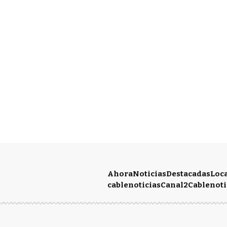
Ahora
Noticias
Destacadas
Loc
cablenoticias
Canal2
Cablenoti