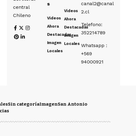
canal2@canal
s
central
Videos
2.cl
Chileno
Videos
Ahora
Telefono:
Ahora
Destacadas
352214789
Destacadas
Imagen
Imagen
Locales
Whatsapp :
Locales
+569
94000921
ales
Sin categoría
Imagen
San Antonio
cias