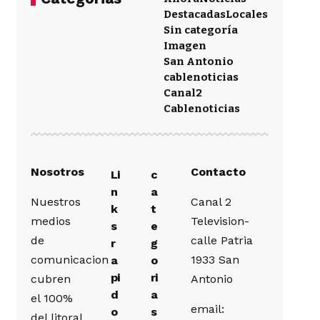
Destacadas
Locales
Sin categoría
Imagen
San Antonio
cablenoticias
Canal2
Cablenoticias
Nosotros
Contacto
Li
c
n
a
Nuestros
Canal 2
k
t
medios
Television-
s
e
de
calle Patria
r
g
comunicacion
1933 San
a
o
pi
ri
cubren
Antonio
d
a
el 100%
email:
o
s
del litoral