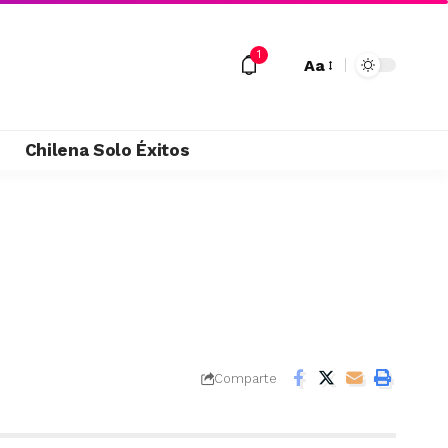
1
Aa
M
Chilena Solo Éxitos
Comparte