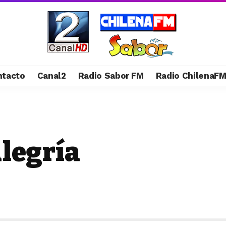
ntacto
Canal2
Radio Sabor FM
Radio ChilenaF
Alegría