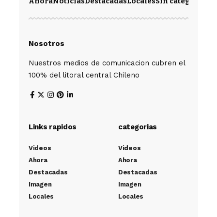
Ahora
Noticias
Destacadas
Locales
Sin categoría
Im
Nosotros
Nuestros medios de comunicacion cubren el
100% del litoral central Chileno
Links rapidos
categorias
Videos
Videos
Ahora
Ahora
Destacadas
Destacadas
Imagen
Imagen
Locales
Locales