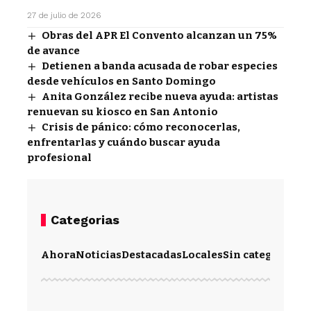
27 de julio de 2026
Obras del APR El Convento alcanzan un 75%
de avance
Detienen a banda acusada de robar especies
desde vehículos en Santo Domingo
Anita González recibe nueva ayuda: artistas
renuevan su kiosco en San Antonio
Crisis de pánico: cómo reconocerlas,
enfrentarlas y cuándo buscar ayuda
profesional
Categorias
Ahora
Noticias
Destacadas
Locales
Sin categoría
Im