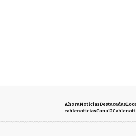
Ahora
Noticias
Destacadas
Loc
cablenoticias
Canal2
Cablenoti