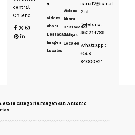
canal2@canal
s
central
Videos
2.cl
Chileno
Videos
Ahora
Telefono:
Ahora
Destacadas
352214789
Destacadas
Imagen
Imagen
Locales
Whatsapp :
Locales
+569
94000921
ales
Sin categoría
Imagen
San Antonio
cias