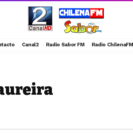
ntacto
Canal2
Radio Sabor FM
Radio ChilenaF
Maureira