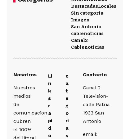
Destacadas
Locales
Sin categoría
Imagen
San Antonio
cablenoticias
Canal2
Cablenoticias
Nosotros
Contacto
Li
c
n
a
Nuestros
Canal 2
k
t
medios
Television-
s
e
de
calle Patria
r
g
comunicacion
1933 San
a
o
pi
ri
cubren
Antonio
d
a
el 100%
email:
o
s
del litoral