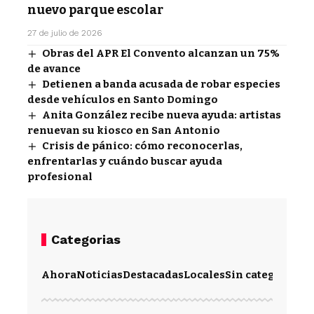
nuevo parque escolar
27 de julio de 2026
Obras del APR El Convento alcanzan un 75%
de avance
Detienen a banda acusada de robar especies
desde vehículos en Santo Domingo
Anita González recibe nueva ayuda: artistas
renuevan su kiosco en San Antonio
Crisis de pánico: cómo reconocerlas,
enfrentarlas y cuándo buscar ayuda
profesional
Categorias
Ahora
Noticias
Destacadas
Locales
Sin categoría
Im