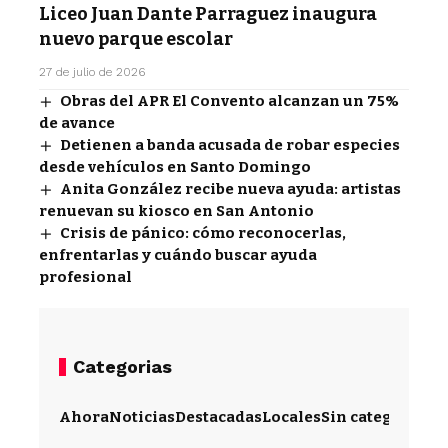
Liceo Juan Dante Parraguez inaugura
nuevo parque escolar
27 de julio de 2026
Obras del APR El Convento alcanzan un 75%
de avance
Detienen a banda acusada de robar especies
desde vehículos en Santo Domingo
Anita González recibe nueva ayuda: artistas
renuevan su kiosco en San Antonio
Crisis de pánico: cómo reconocerlas,
enfrentarlas y cuándo buscar ayuda
profesional
Categorias
Ahora
Noticias
Destacadas
Locales
Sin categoría
Im