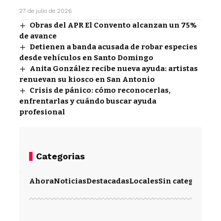
27 de julio de 2026
Obras del APR El Convento alcanzan un 75%
de avance
Detienen a banda acusada de robar especies
desde vehículos en Santo Domingo
Anita González recibe nueva ayuda: artistas
renuevan su kiosco en San Antonio
Crisis de pánico: cómo reconocerlas,
enfrentarlas y cuándo buscar ayuda
profesional
Categorias
Ahora
Noticias
Destacadas
Locales
Sin categoría
Im