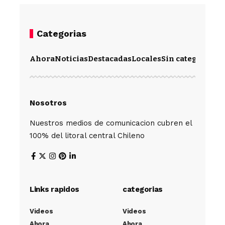
Categorias
Ahora
Noticias
Destacadas
Locales
Sin categoría
Im
Nosotros
Nuestros medios de comunicacion cubren el
100% del litoral central Chileno
Links rapidos
categorias
Videos
Videos
Ahora
Ahora