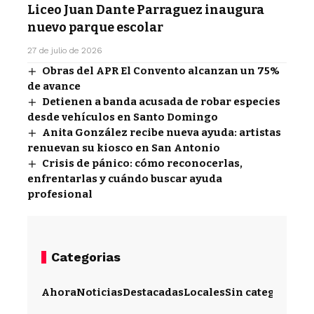
Liceo Juan Dante Parraguez inaugura
nuevo parque escolar
27 de julio de 2026
Obras del APR El Convento alcanzan un 75%
de avance
Detienen a banda acusada de robar especies
desde vehículos en Santo Domingo
Anita González recibe nueva ayuda: artistas
renuevan su kiosco en San Antonio
Crisis de pánico: cómo reconocerlas,
enfrentarlas y cuándo buscar ayuda
profesional
Categorias
Ahora
Noticias
Destacadas
Locales
Sin categoría
Im